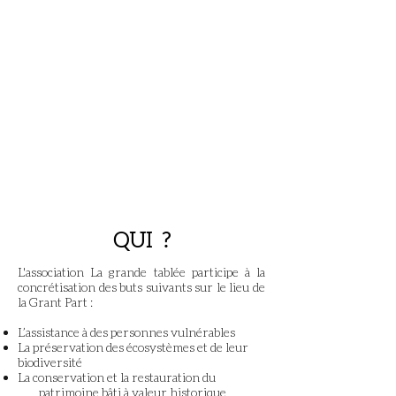
QUI ?
L'association La grande tablée participe à la
concrétisation des buts suivants sur le lieu de
la Grant Part :
L’assistance à des personnes vulnérables
La préservation des écosystèmes et de leur
biodiversité
La conservation et la restauration du
patrimoine bâti à valeur historique